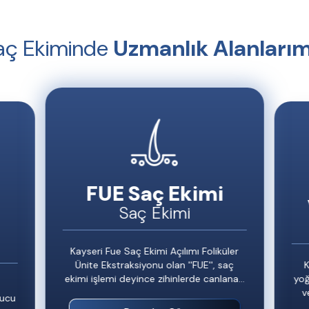
aç Ekiminde
Uzmanlık Alanlarım
FUE Saç Ekimi
Saç Ekimi
Kayseri Fue Saç Ekimi
Açılımı Foliküler
Ünite Ekstraksiyonu olan
''FUE''
,
saç
K
ekimi
işlemi deyince zihinlerde canlanan
yoğ
ilk yöntemlerden biridir.
v
nucu