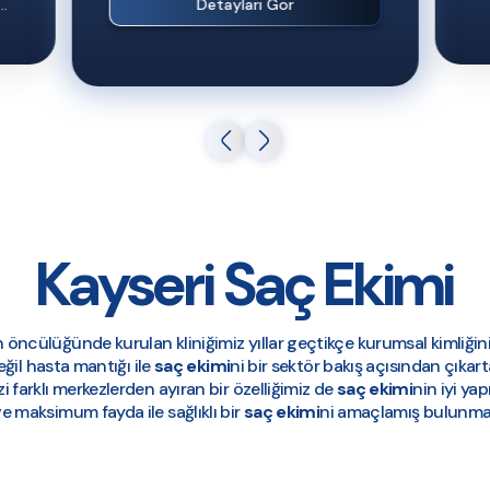
..
Detayları Gör
Kayseri Saç Ekimi
ın öncülüğünde kurulan kliniğimiz yıllar geçtikçe kurumsal kimliğin
il hasta mantığı ile
saç ekimi
ni bir sektör bakış açısından çıkar
zi farklı merkezlerden ayıran bir özelliğimiz de
saç ekimi
nin iyi y
ve maksimum fayda ile sağlıklı bir
saç ekimi
ni amaçlamış bulunma