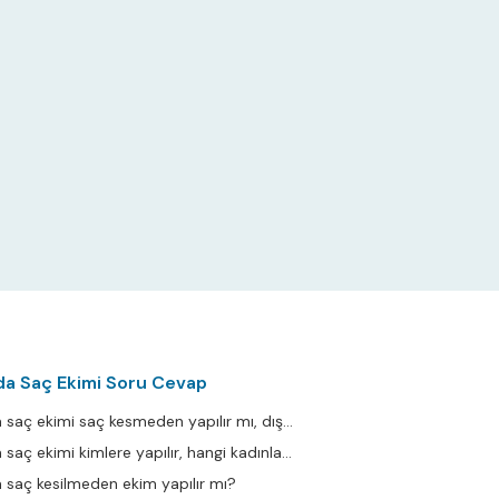
da Saç Ekimi Soru Cevap
Kayseri Kadınlarda saç ekimi saç kesmeden yapılır mı, dışarıdan anlaşılır mı?
Kayseri Kadınlarda saç ekimi kimlere yapılır, hangi kadınlar aday değil?
a saç kesilmeden ekim yapılır mı?