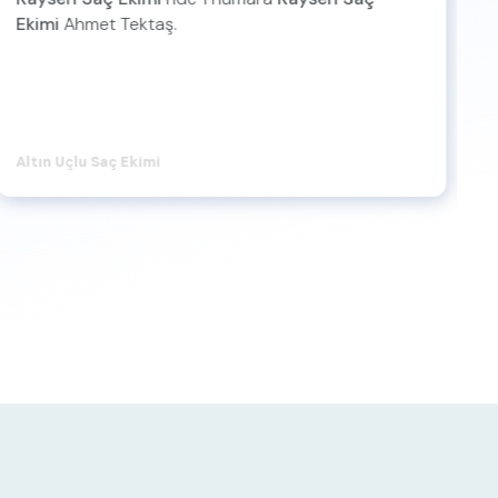
Ekimi
Ahmet Tektaş.
y
E
Altın Uçlu Saç Ekimi
D