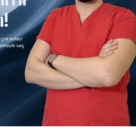
ı!
 çok kolay!
ncesiyle saç