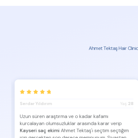
Ahmet Tektaş Hair Clini
42
Serdar Yıldırım
Yaş
28
Uzun süren araştırma ve o kadar kafamı
kurcalayan olumsuzluklar arasında karar verip
Kayseri saç ekimi
Ahmet Tektaş'ı seçtim seçtiğim
için gerçekten son derece memnunum. Sivastan