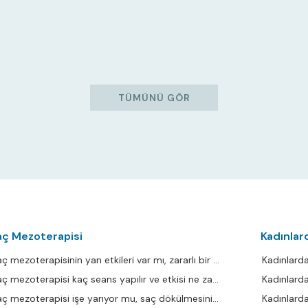
TÜMÜNÜ GÖR
aç Mezoterapisi
Kadınlar
Kayseri Saç mezoterapisinin yan etkileri var mı, zararlı bir işlem mi?
Kayseri Saç mezoterapisi kaç seans yapılır ve etkisi ne zaman görülür?
Kayseri Saç mezoterapisi işe yarıyor mu, saç dökülmesini gerçekten durdurur mu?
Kayseri Kadınlard