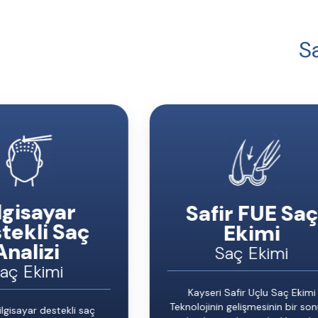
S
lgisayar
Safir FUE Saç
tekli Saç
Ekimi
Analizi
Saç Ekimi
aç Ekimi
Kayseri Safir Uçlu Saç Ekimi
Teknolojinin gelişmesinin bir so
ilgisayar destekli saç