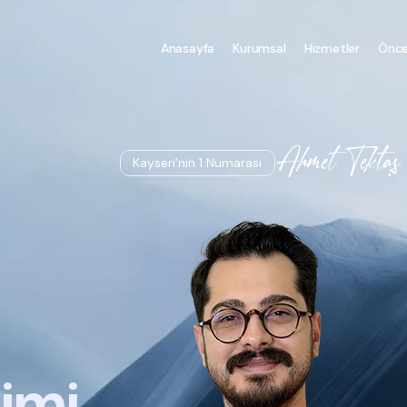
Anasayfa
Kurumsal
Hizmetler
Önce
Kayseri’nin 1 Numarası
imi