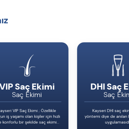
ız
VIP Saç Ekimi
DHI Saç 
Saç Ekimi
Saç Eki
ayseri VIP Saç Ekimi
; Özellikle
Kayseri DHI saç eki
un iş yaşamı olan kişiler için hızlı
yöntemi diye de anılan 
e konforlu bir şekilde
saç ekimi
uygulamasıdı
yaptırmak isteyen...