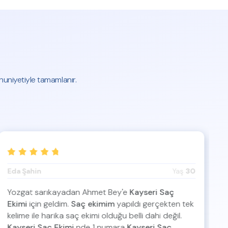
mnuniyetiyle tamamlanır.
Eda Şahin
Yaş
30
O
Yozgat sarıkayadan Ahmet Bey'e
Kayseri Saç
A
Ekimi
için geldim.
Saç ekimim
yapıldı gerçekten tek
K
kelime ile harika saç ekimi olduğu belli dahi değil.
B
Kayseri Saç Ekimi
nde 1 numara
Kayseri Saç
d