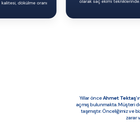
olarak
saç ekimi
tekniklerinde.
 kalitesi, dökülme oranı
ekimi
operasyonları
inde kullanılan...
Yıllar önce
Ahmet Tektaş
’
açmış bulunmakta. Müşteri değ
taşımıştır. Önceliğimiz ve bi
zarar 