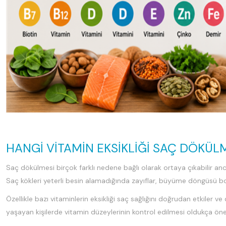
HANGI VITAMIN EKSIKLIĞI SAÇ DÖKÜL
Saç dökülmesi birçok farklı nedene bağlı olarak ortaya çıkabilir anca
Saç kökleri yeterli besin alamadığında zayıflar, büyüme döngüsü 
Özellikle bazı vitaminlerin eksikliği saç sağlığını doğrudan etkiler v
yaşayan kişilerde vitamin düzeylerinin kontrol edilmesi oldukça öne