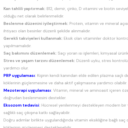
Kan tahlili yaptırmak:
B12, demir, çinko, D vitamini ve biotin seviy
olduğu net olarak belirlenmelidir.
Beslenme düzenini iyileştirmek:
Protein, vitamin ve mineral açıs
ihtiyacı olan besinler düzenli şekilde alınmalıdır.
Gerekli takviyeleri kullanmak:
Eksik olan vitaminler doktor kontrol
yapılmamalıdır.
Saç bakımını düzenlemek:
Saçı yoran ısı işlemleri, kimyasal ürün
Stres ve yaşam tarzını düzenlemek:
Düzenli uyku, stres kontrolü
yardımcı olur.
PRP uygulaması
:
Kişinin kendi kanından elde edilen plazma saçlı de
köklerinin güçlenmesine ve daha aktif çalışmasına yardımcı olabilir.
Mezoterapi uygulaması
:
Vitamin, mineral ve aminoasit içeren özel
doğrudan beslenmesini destekler.
Eksozom tedavisi
:
Hücresel yenilenmeyi destekleyen modern bir y
sağlıklı saç çıkışına katkı sağlayabilir.
Doğru adımlar birlikte uygulandığında vitamin eksikliğine bağlı saç 
köklerinin güçlenmesi desteklenebilir.