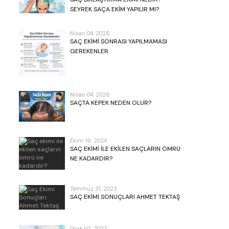
SEYREK SAÇA EKIM YAPILIR MI?
Nisan 04, 2026
SAÇ EKIMI SONRASI YAPILMAMASI
GEREKENLER
Nisan 04, 2026
SAÇTA KEPEK NEDEN OLUR?
Ekim 19, 2024
SAÇ EKIMI ILE EKILEN SAÇLARIN ÖMRÜ
NE KADARDIR?
Temmuz 31, 2023
SAÇ EKIMI SONUÇLARI AHMET TEKTAŞ
Ocak 03, 2023