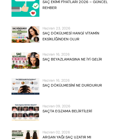
SAÇ EKIMI FIYATLARI 2026 – GÜNCEL
REHBER
Haziran 23, 2026
SAÇ DÖKÜLMESI HANGI VITAMIN
EKSIKLIĞINDEN OLUR
Haziran 16, 2026
SAÇ BEYAZLAMASINA NE İYI GELIR
Haziran 16, 2026
SAÇ DÖKÜLMESINI NE DURDURUR
Haziran 09, 2026
SAÇTA EGZAMA BELIRTILERI
Haziran 02, 2026
ARGAN YAĞI SAÇ UZATIR MI