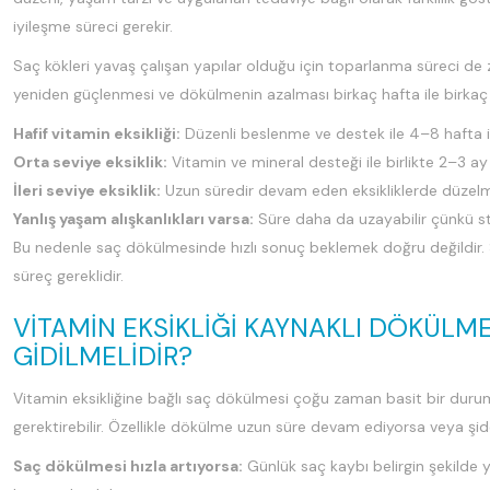
iyileşme süreci gerekir.
Saç kökleri yavaş çalışan yapılar olduğu için toparlanma süreci de 
yeniden güçlenmesi ve dökülmenin azalması birkaç hafta ile birkaç 
Hafif vitamin eksikliği:
Düzenli beslenme ve destek ile 4–8 hafta i
Orta seviye eksiklik:
Vitamin ve mineral desteği ile birlikte 2–3 a
İleri seviye eksiklik:
Uzun süredir devam eden eksikliklerde düzelme
Yanlış yaşam alışkanlıkları varsa:
Süre daha da uzayabilir çünkü st
Bu nedenle saç dökülmesinde hızlı sonuç beklemek doğru değildir. Sa
süreç gereklidir.
VITAMIN EKSIKLIĞI KAYNAKLI DÖKÜL
GIDILMELIDIR?
Vitamin eksikliğine bağlı saç dökülmesi çoğu zaman basit bir dur
gerektirebilir. Özellikle dökülme uzun süre devam ediyorsa veya şidde
Saç dökülmesi hızla artıyorsa:
Günlük saç kaybı belirgin şekilde