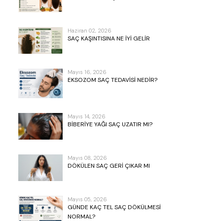
Haziran 02, 2026
SAÇ KAŞINTISINA NE İYI GELIR
Mayıs 16, 2026
EKSOZOM SAÇ TEDAVISI NEDIR?
Mayıs 14, 2026
BIBERIYE YAĞI SAÇ UZATIR MI?
Mayıs 08, 2026
DÖKÜLEN SAÇ GERI ÇIKAR MI
Mayıs 05, 2026
GÜNDE KAÇ TEL SAÇ DÖKÜLMESI
NORMAL?