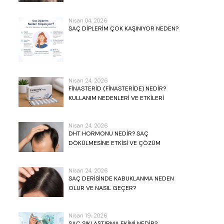
Nisan 04, 2026
SAÇ DIPLERIM ÇOK KAŞINIYOR NEDEN?
Nisan 24, 2026
FINASTERID (FINASTERIDE) NEDIR?
KULLANIM NEDENLERI VE ETKILERI
Nisan 24, 2026
DHT HORMONU NEDIR? SAÇ
DÖKÜLMESINE ETKISI VE ÇÖZÜM
YOLLARI
Nisan 24, 2026
SAÇ DERISINDE KABUKLANMA NEDEN
OLUR VE NASIL GEÇER?
Nisan 19, 2026
SAÇ SIKLAŞTIRMA EKIMI NEDIR?