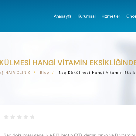
Anasayfa
Kurumsal
Hizmetler
Önce
KÜLMESI HANGI VITAMIN EKSIKLIĞIND
Ş HAIR CLINIC
Blog
Saç Dökülmesi Hangi Vitamin Eksik
Saç dökülmesi genellikle B12, biotin (B7), demir, çinko ve D vitamini e