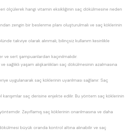
eleri ölçülerek hangi vitamin eksikliğinin saç dökülmesine neden
ından zengin bir beslenme planı oluşturulmalı ve saç köklerinin
ünde takviye olarak alınmalı, bilinçsiz kullanım kesinlikle
ler ve sert şampuanlardan kaçınılmalıdır.
 ve sağlıklı yaşam alışkanlıkları saç dökülmesinin azalmasına
riye uygulanarak saç köklerinin uyarılması sağlanır. Saç
 karışımlar saç derisine enjekte edilir. Bu yöntem saç köklerinin
öntemdir. Zayıflamış saç köklerinin onarılmasına ve daha
dökülmesi büyük oranda kontrol altına alınabilir ve saç