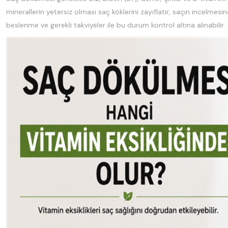
minerallerin yetersiz olması saç köklerini zayıflatır, saçın incelme
beslenme ve gerekli takviyeler ile bu durum kontrol altına alınabilir.