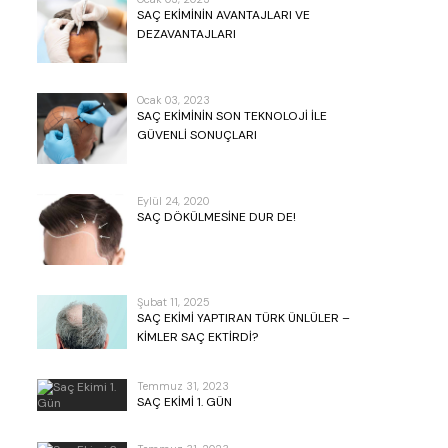
SAÇ EKIMININ AVANTAJLARI VE
DEZAVANTAJLARI
Ocak 03, 2023
SAÇ EKIMININ SON TEKNOLOJI ILE
GÜVENLI SONUÇLARI
Eylül 24, 2020
SAÇ DÖKÜLMESINE DUR DE!
Şubat 11, 2025
SAÇ EKIMI YAPTIRAN TÜRK ÜNLÜLER –
KIMLER SAÇ EKTIRDI?
Temmuz 31, 2023
SAÇ EKIMI 1. GÜN