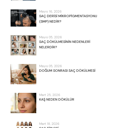
Mayıs 16, 2026
SAÇ DERISI MIKROPIGMENTASYONU
(SMP) NEDIR?
Mayıs 05, 2026
SAÇ DÖKÜLMESININ NEDENLERI
NELERDIR?
Mayıs 05, 2026
DOĞUM SONRASI SAÇ DÖKÜLMESI
Mart 25, 2026
KAŞ NEDEN DÖKÜLÜR
Mart 18, 2026