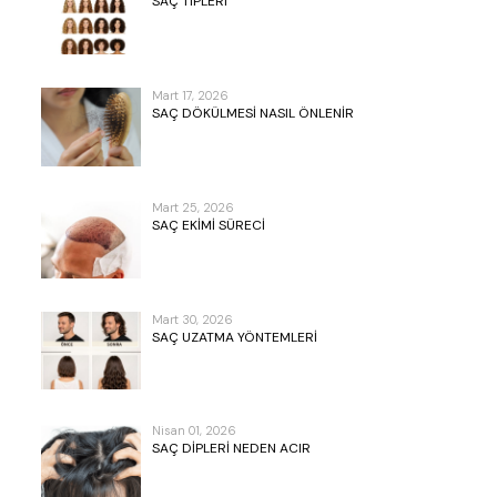
SAÇ TIPLERI
Mart 17, 2026
SAÇ DÖKÜLMESI NASIL ÖNLENIR
Mart 25, 2026
SAÇ EKIMI SÜRECI
Mart 30, 2026
SAÇ UZATMA YÖNTEMLERI
Nisan 01, 2026
SAÇ DIPLERI NEDEN ACIR