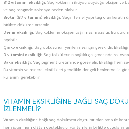
B12 vitamini eksikliği:
Saç köklerinin ihtiyaç duyduğu oksijen ve b
ve saç renginde solmaya neden olabilir.
Biotin (B7 vitamini) eksikliği:
Saçın temel yapı taşı olan keratin üret
birlikte dökülme artabilir.
Demir eksikliği:
Saç köklerine oksijen taşınmasını azaltır. Bu dur
açabilir.
Çinko eksikliği:
Saç dokusunun yenilenmesi için gereklidir. Eksikli
D vitamini eksikliği:
Saç foliküllerinin sağlıklı çalışmasında rol oynar
Bakır eksikliği:
Saç pigment üretiminde görev alır. Eksikliği hem s
Bu vitamin ve mineral eksiklikleri genellikle dengeli beslenme ile g
kullanımı gerekebilir.
VITAMIN EKSIKLIĞINE BAĞLI SAÇ DÖKÜ
İZLENMELI?
Vitamin eksikliğine bağlı saç dökülmesi doğru bir planlama ile kontrol
hem içten hem dıştan destekleyici yöntemlerin birlikte uygulanması