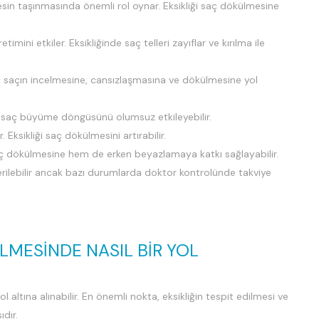
esin taşınmasında önemli rol oynar. Eksikliği saç dökülmesine
imini etkiler. Eksikliğinde saç telleri zayıflar ve kırılma ile
um saçın incelmesine, cansızlaşmasına ve dökülmesine yol
ği saç büyüme döngüsünü olumsuz etkileyebilir.
. Eksikliği saç dökülmesini artırabilir.
aç dökülmesine hem de erken beyazlamaya katkı sağlayabilir.
iderilebilir ancak bazı durumlarda doktor kontrolünde takviye
LMESINDE NASIL BIR YOL
 altına alınabilir. En önemli nokta, eksikliğin tespit edilmesi ve
dır.