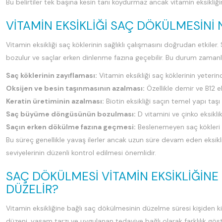
Bu belirtiler tek başına kesin tanı koydurmaz ancak vitamin eksikliğ
VITAMIN EKSIKLIĞI SAÇ DÖKÜLMESINI 
Vitamin eksikliği saç köklerinin sağlıklı çalışmasını doğrudan etkil
bozulur ve saçlar erken dinlenme fazına geçebilir. Bu durum zaman
Saç köklerinin zayıflaması:
Vitamin eksikliği saç köklerinin yeter
Oksijen ve besin taşınmasının azalması:
Özellikle demir ve B12 e
Keratin üretiminin azalması:
Biotin eksikliği saçın temel yapı taşı
Saç büyüme döngüsünün bozulması:
D vitamini ve çinko eksiklikl
Saçın erken dökülme fazına geçmesi:
Beslenemeyen saç kökleri d
Bu süreç genellikle yavaş ilerler ancak uzun süre devam eden eksikli
seviyelerinin düzenli kontrol edilmesi önemlidir.
SAÇ DÖKÜLMESI VITAMIN EKSIKLIĞINE
DÜZELIR?
Vitamin eksikliğine bağlı saç dökülmesinin düzelme süresi kişiden kişi
düzeni, yaşam tarzı ve uygulanan tedaviye bağlı olarak farklılık göst