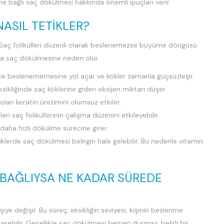
ine bağlı saç dökülmesi hakkında önemli ipuçları verir.
NASIL TETIKLER?
er. Saç folikülleri düzenli olarak beslenemezse büyüme döngüsü
la saç dökülmesine neden olur.
ince beslenememesine yol açar ve kökler zamanla güçsüzleşir.
ksikliğinde saç köklerine giden oksijen miktarı düşer.
 olan keratin üretimini olumsuz etkiler.
eri saç foliküllerinin çalışma düzenini etkileyebilir.
aha hızlı dökülme sürecine girer.
klerde saç dökülmesi belirgin hale gelebilir. Bu nedenle vitamin
 BAĞLIYSA NE KADAR SÜREDE
ye değişir. Bu süreç; eksikliğin seviyesi, kişinin beslenme
erebilir. Genellikle saç dökülmesi hemen durmaz, belirli bir