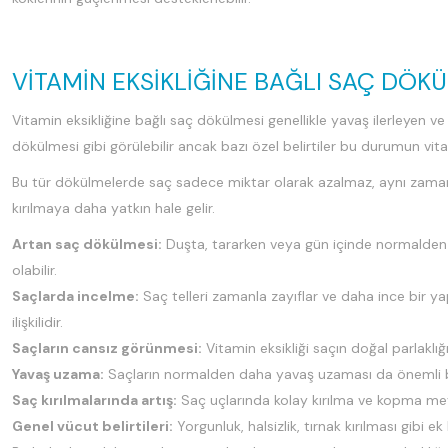
VITAMIN EKSIKLIĞINE BAĞLI SAÇ DÖKÜ
Vitamin eksikliğine bağlı saç dökülmesi genellikle yavaş ilerleyen ve
dökülmesi gibi görülebilir ancak bazı özel belirtiler bu durumun vita
Bu tür dökülmelerde saç sadece miktar olarak azalmaz, aynı zamanda 
kırılmaya daha yatkın hale gelir.
Artan saç dökülmesi:
Duşta, tararken veya gün içinde normalden f
olabilir.
Saçlarda incelme:
Saç telleri zamanla zayıflar ve daha ince bir yap
ilişkilidir.
Saçların cansız görünmesi:
Vitamin eksikliği saçın doğal parlaklı
Yavaş uzama:
Saçların normalden daha yavaş uzaması da önemli bir
Saç kırılmalarında artış:
Saç uçlarında kolay kırılma ve kopma mey
Genel vücut belirtileri:
Yorgunluk, halsizlik, tırnak kırılması gibi ek 