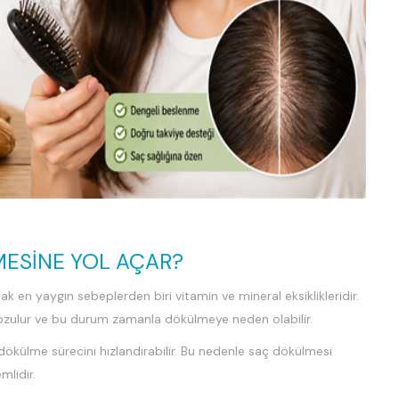
MESINE YOL AÇAR?
k en yaygın sebeplerden biri vitamin ve mineral eksiklikleridir.
bozulur ve bu durum zamanla dökülmeye neden olabilir.
e dökülme sürecini hızlandırabilir. Bu nedenle saç dökülmesi
mlidir.