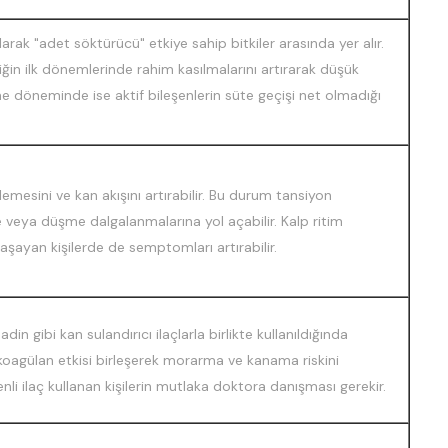
arak "adet söktürücü" etkiye sahip bitkiler arasında yer alır.
iğin ilk dönemlerinde rahim kasılmalarını artırarak düşük
rme döneminde ise aktif bileşenlerin süte geçişi net olmadığı
emesini ve kan akışını artırabilir. Bu durum tansiyon
 veya düşme dalgalanmalarına yol açabilir. Kalp ritim
aşayan kişilerde de semptomları artırabilir.
in gibi kan sulandırıcı ilaçlarla birlikte kullanıldığında
ikoagülan etkisi birleşerek morarma ve kanama riskini
enli ilaç kullanan kişilerin mutlaka doktora danışması gerekir.