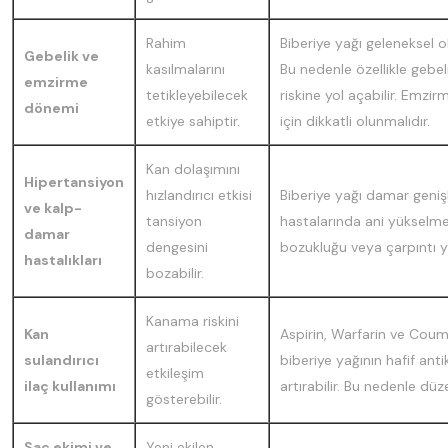
Rahim
Biberiye yağı geleneksel ol
Gebelik ve
kasılmalarını
Bu nedenle özellikle gebel
emzirme
tetikleyebilecek
riskine yol açabilir. Emzi
dönemi
etkiye sahiptir.
için dikkatli olunmalıdır.
Kan dolaşımını
Hipertansiyon
hızlandırıcı etkisi
Biberiye yağı damar genişl
ve kalp-
tansiyon
hastalarında ani yükselme
damar
dengesini
bozukluğu veya çarpıntı y
hastalıkları
bozabilir.
Kanama riskini
Kan
Aspirin, Warfarin ve Coumad
artırabilecek
sulandırıcı
biberiye yağının hafif ant
etkileşim
ilaç kullanımı
artırabilir. Bu nedenle düz
gösterebilir.
Saç ekimi ve
Yeni ekilen