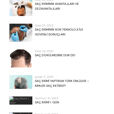
SAÇ EKIMININ AVANTAJLARI VE
DEZAVANTAJLARI
Ocak 03, 2023
SAÇ EKIMININ SON TEKNOLOJI ILE
GÜVENLI SONUÇLARI
Eylül 24, 2020
SAÇ DÖKÜLMESINE DUR DE!
Şubat 11, 2025
SAÇ EKIMI YAPTIRAN TÜRK ÜNLÜLER –
KIMLER SAÇ EKTIRDI?
Temmuz 31, 2023
SAÇ EKIMI 1. GÜN