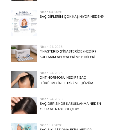
Nisan 04, 2026
SAÇ DIPLERIM ÇOK KAŞINIYOR NEDEN?
Nisan 24, 2026
FINASTERID (FINASTERIDE) NEDIR?
KULLANIM NEDENLERI VE ETKILERI
Nisan 24, 2026
DHT HORMONU NEDIR? SAÇ
DÖKÜLMESINE ETKISI VE ÇÖZÜM
YOLLARI
Nisan 24, 2026
SAÇ DERISINDE KABUKLANMA NEDEN
OLUR VE NASIL GEÇER?
Nisan 19, 2026
SAÇ SIKLAŞTIRMA EKIMI NEDIR?