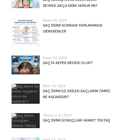
SEYREK SAÇA EKIM YAPILIR MI?
Nisan 04, 2026
SAÇ EKIMI SONRASI YAPILMAMASI
GEREKENLER
Nisan 04, 2026
SAÇTA KEPEK NEDEN OLUR?
Ekim 19, 2024
SAÇ EKIMI ILE EKILEN SAÇLARIN ÖMRÜ
NE KADARDIR?
Temmuz 31, 2023
SAÇ EKIMI SONUÇLARI AHMET TEKTAŞ
Ocak 03, 2023