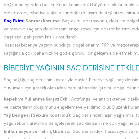
doğrudan içeriden besler. Kendi kanınızdaki büyüme faktörlerinin kul
mezoterapi, biberiye yağının sunduğu dolaşım desteğini maksimuma ç
Saç Ekimi
Sonrası Koruma:
Saç ekimi operasyonu, dökülen bölgeler
ve mevcut saçların dökülmesini engellemek için doktor kontrolünde k
başarısını pekiştiren kritik unsurlardır.
Kısacası biberiye yağının sunduğu doğal onarım, PRP ve mezoterapi
sağlığında çok daha hızlı ve gözle görülür bir gelişim elde etmek m
BIBERIYE YAĞININ SAÇ DERISINE ETKIL
Saç sağlığı, saç derisinin kalitesiyle başlar. Biberiye yağı, saç deri
büyümesi için gerekli olan ideal zemini hazırlar. İşte bu doğal özün 
Kepek ve Pullanma Karşıtı Etki:
Antifungal ve antibakteriyel özell
ve bakterilerin oluşumunu engellemeye yardımcı olur. Düzenli kullan
Yağ Dengesi (Sebum Kontrolü):
Saç derisindeki aşırı yağlanma, fol
yağı, sebum üretimini dengeleyerek saç derisinin ne çok yağlı ne de
Enflamasyon ve Tahriş Giderici:
Saç derisindeki hassasiyeti ve mik