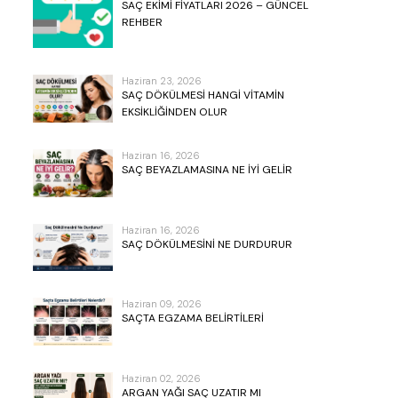
SAÇ EKIMI FIYATLARI 2026 – GÜNCEL
REHBER
Haziran 23, 2026
SAÇ DÖKÜLMESI HANGI VITAMIN
EKSIKLIĞINDEN OLUR
Haziran 16, 2026
SAÇ BEYAZLAMASINA NE İYI GELIR
Haziran 16, 2026
SAÇ DÖKÜLMESINI NE DURDURUR
Haziran 09, 2026
SAÇTA EGZAMA BELIRTILERI
Haziran 02, 2026
ARGAN YAĞI SAÇ UZATIR MI