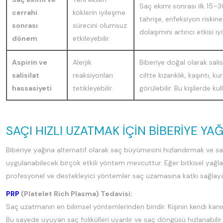
Saç ekimi sonrası ilk 15–
cerrahi
köklerin iyileşme
tahrişe, enfeksiyon riskin
sonrası
sürecini olumsuz
dolaşımını artırıcı etkisi 
dönem
etkileyebilir.
Aspirin ve
Alerjik
Biberiye doğal olarak salisi
salisilat
reaksiyonları
ciltte kızarıklık, kaşıntı,
hassasiyeti
tetikleyebilir.
görülebilir. Bu kişilerde ku
SAÇI HIZLI UZATMAK İÇIN BIBERIYE YA
Biberiye yağına alternatif olarak saç büyümesini hızlandırmak ve sa
uygulanabilecek birçok etkili yöntem mevcuttur. Eğer bitkisel yağlar
profesyonel ve destekleyici yöntemler saç uzamasına katkı sağlayab
PRP
(Platelet Rich Plasma) Tedavisi:
Saç uzatmanın en bilimsel yöntemlerinden biridir. Kişinin kendi kanı
Bu sayede uyuyan saç folikülleri uyarılır ve saç döngüsü hızlanabili