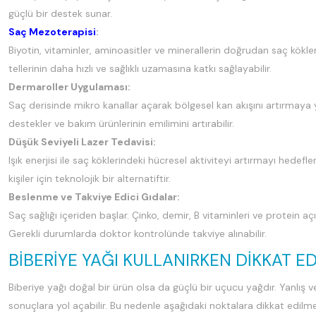
güçlü bir destek sunar.
Saç Mezoterapisi
:
Biyotin, vitaminler, aminoasitler ve minerallerin doğrudan saç kökler
tellerinin daha hızlı ve sağlıklı uzamasına katkı sağlayabilir.
Dermaroller Uygulaması:
Saç derisinde mikro kanallar açarak bölgesel kan akışını artırmaya y
destekler ve bakım ürünlerinin emilimini artırabilir.
Düşük Seviyeli Lazer Tedavisi:
Işık enerjisi ile saç köklerindeki hücresel aktiviteyi artırmayı hedef
kişiler için teknolojik bir alternatiftir.
Beslenme ve Takviye Edici Gıdalar:
Saç sağlığı içeriden başlar. Çinko, demir, B vitaminleri ve protein
Gerekli durumlarda doktor kontrolünde takviye alınabilir.
BIBERIYE YAĞI KULLANIRKEN DIKKAT E
Biberiye yağı doğal bir ürün olsa da güçlü bir uçucu yağdır. Yanlış v
sonuçlara yol açabilir. Bu nedenle aşağıdaki noktalara dikkat edilme