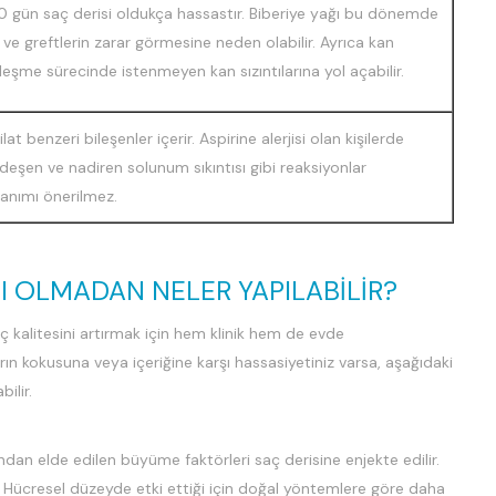
30 gün saç derisi oldukça hassastır. Biberiye yağı bu dönemde
e ve greftlerin zarar görmesine neden olabilir. Ayrıca kan
iyileşme sürecinde istenmeyen kan sızıntılarına yol açabilir.
lat benzeri bileşenler içerir. Aspirine alerjisi olan kişilerde
 kurdeşen ve nadiren solunum sıkıntısı gibi reaksiyonlar
llanımı önerilmez.
ĞI OLMADAN NELER YAPILABILIR?
ç kalitesini artırmak için hem klinik hem de evde
ın kokusuna veya içeriğine karşı hassasiyetiniz varsa, aşağıdaki
ilir.
ndan elde edilen büyüme faktörleri saç derisine enjekte edilir.
r. Hücresel düzeyde etki ettiği için doğal yöntemlere göre daha