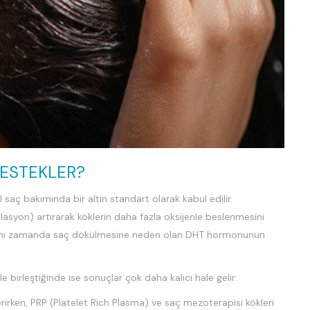
DESTEKLER?
 saç bakımında bir altın standart olarak kabul edilir.
ülasyon) artırarak köklerin daha fazla oksijenle beslenmesini
; aynı zamanda saç dökülmesine neden olan DHT hormonunun
e birleştiğinde ise sonuçlar çok daha kalıcı hale gelir:
verirken, PRP (Platelet Rich Plasma) ve saç mezoterapisi kökleri