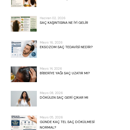
Haziran 02, 2026
SAÇ KAŞINTISINA NE İYI GELIR
Mayıs 16, 2026
EKSOZOM SAÇ TEDAVISI NEDIR?
Mayıs 14, 2026
BIBERIYE YAĞI SAÇ UZATIR MI?
Mayıs 08, 2026
DÖKÜLEN SAÇ GERI ÇIKAR MI
Mayıs 05, 2026
GÜNDE KAÇ TEL SAÇ DÖKÜLMESI
NORMAL?