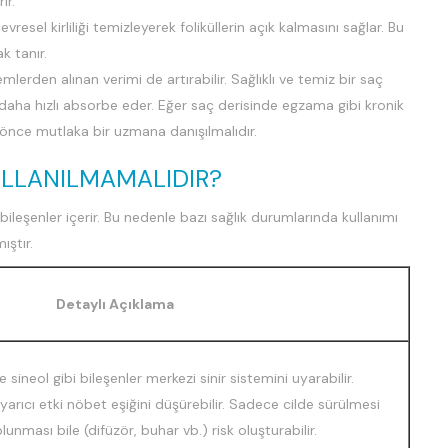
ir.
vresel kirliliği temizleyerek foliküllerin açık kalmasını sağlar. Bu
k tanır.
emlerden alınan verimi de artırabilir. Sağlıklı ve temiz bir saç
k daha hızlı absorbe eder. Eğer saç derisinde egzama gibi kronik
 önce mutlaka bir uzmana danışılmalıdır.
ULLANILMAMALIDIR?
leşenler içerir. Bu nedenle bazı sağlık durumlarında kullanımı
ıştır.
Detaylı Açıklama
 sineol gibi bileşenler merkezi sinir sistemini uyarabilir.
yarıcı etki nöbet eşiğini düşürebilir. Sadece cilde sürülmesi
unması bile (difüzör, buhar vb.) risk oluşturabilir.