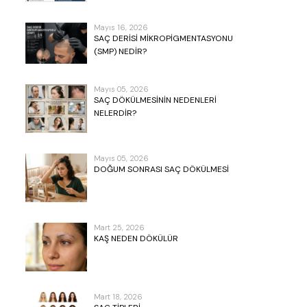
Mayıs 16, 2026
SAÇ DERISI MIKROPIGMENTASYONU
(SMP) NEDIR?
Mayıs 05, 2026
SAÇ DÖKÜLMESININ NEDENLERI
NELERDIR?
Mayıs 05, 2026
DOĞUM SONRASI SAÇ DÖKÜLMESI
Mart 25, 2026
KAŞ NEDEN DÖKÜLÜR
Mart 18, 2026