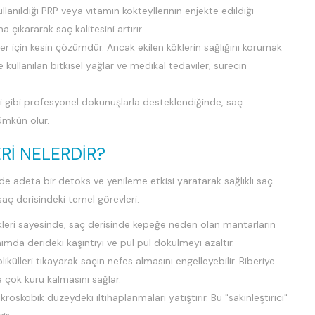
lanıldığı PRP veya vitamin kokteyllerinin enjekte edildiği
ıkararak saç kalitesini artırır.
 için kesin çözümdür. Ancak ekilen köklerin sağlığını korumak
ullanılan bitkisel yağlar ve medikal tedaviler, sürecin
 gibi profesyonel dokunuşlarla desteklendiğinde, saç
ümkün olur.
ERI NELERDIR?
sinde adeta bir detoks ve yenileme etkisi yaratarak sağlıklı saç
saç derisindeki temel görevleri:
ikleri sayesinde, saç derisinde kepeğe neden olan mantarların
ımda derideki kaşıntıyı ve pul pul dökülmeyi azaltır.
ikülleri tıkayarak saçın nefes almasını engelleyebilir. Biberiye
 çok kuru kalmasını sağlar.
roskobik düzeydeki iltihaplanmaları yatıştırır. Bu "sakinleştirici"