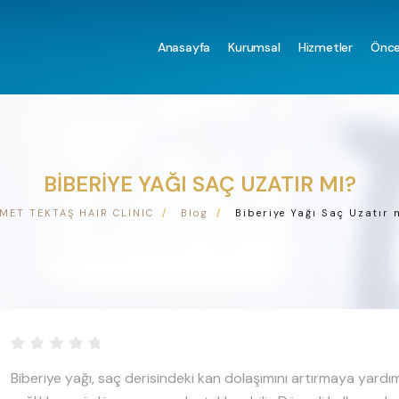
Anasayfa
Kurumsal
Hizmetler
Önce
BIBERIYE YAĞI SAÇ UZATIR MI?
MET TEKTAŞ HAIR CLINIC
Blog
Biberiye Yağı Saç Uzatır 
Biberiye yağı, saç derisindeki kan dolaşımını artırmaya yardı