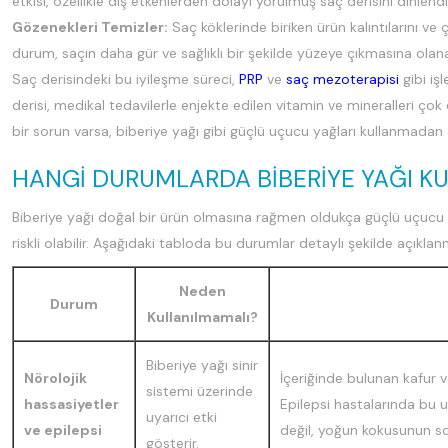
etkisi, özellikle dış etkenlerden dolayı yorulmuş saç derisini dinlendir
Gözenekleri Temizler:
Saç köklerinde biriken ürün kalıntılarını ve çe
durum, saçın daha gür ve sağlıklı bir şekilde yüzeye çıkmasına olana
Saç derisindeki bu iyileşme süreci,
PRP
ve
saç mezoterapisi
gibi işl
derisi, medikal tedavilerle enjekte edilen vitamin ve mineralleri ço
bir sorun varsa, biberiye yağı gibi güçlü uçucu yağları kullanmadan
HANGI DURUMLARDA BIBERIYE YAĞI K
Biberiye yağı doğal bir ürün olmasına rağmen oldukça güçlü uçucu bi
riskli olabilir. Aşağıdaki tabloda bu durumlar detaylı şekilde açıklanm
Neden
Durum
Kullanılmamalı?
Biberiye yağı sinir
Nörolojik
İçeriğinde bulunan kafur ve
sistemi üzerinde
hassasiyetler
Epilepsi hastalarında bu u
uyarıcı etki
ve epilepsi
değil, yoğun kokusunun sol
gösterir.