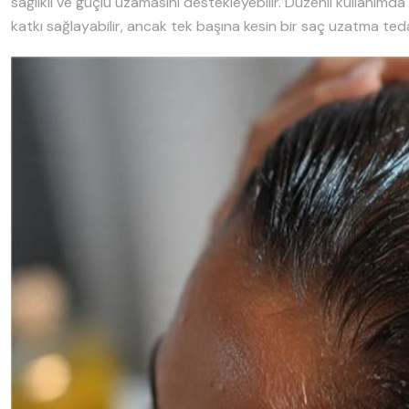
sağlıklı ve güçlü uzamasını destekleyebilir. Düzenli kullanım
katkı sağlayabilir, ancak tek başına kesin bir saç uzatma tedav