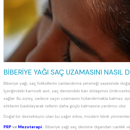
BIBERIYE YAĞI SAÇ UZAMASINI NASIL 
Biberiye yağı, saç foliküllerini canlandırma yeteneği sayesinde doğal
İçeriğindeki karnosik asit, saç derisindeki kan dolaşımını (mikrosirk
sağlar. Bu süreç, sadece saçın uzamasını hızlandırmakla kalmaz
etkilerini baskılayarak tellerin daha güçlü kalmasına yardımcı olur.
Doğal bir destekleyici olan bu yağın etkisi, modern klinik yöntemlerl
PRP
ve
Mezoterapi
:
Biberiye yağı saç derisine dışarıdan canlılık 