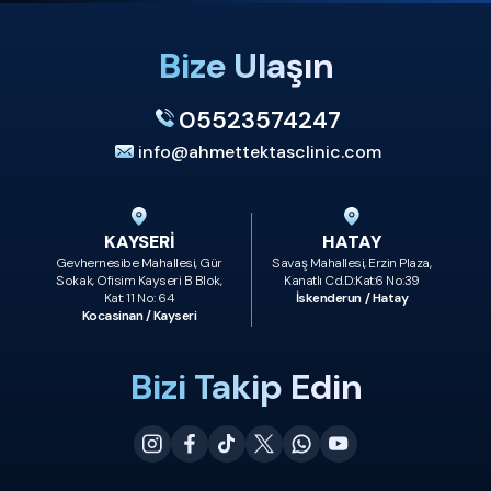
Bize Ulaşın
05523574247
info@ahmettektasclinic.com
KAYSERİ
HATAY
Gevhernesibe Mahallesi, Gür
Savaş Mahallesi, Erzin Plaza,
Sokak, Ofisim Kayseri B Blok,
Kanatlı Cd.D:Kat:6 No:39
Kat: 11 No: 64
İskenderun / Hatay
Kocasinan / Kayseri
Bizi Takip Edin