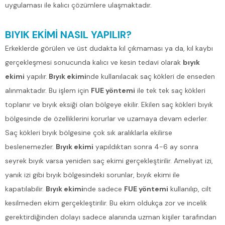
uygulaması ile kalıcı çözümlere ulaşmaktadır.
BIYIK EKİMİ NASIL YAPILIR?
Erkeklerde görülen ve üst dudakta kıl çıkmaması ya da, kıl kaybı
gerçekleşmesi sonucunda kalıcı ve kesin tedavi olarak
bıyık
ekimi
yapılır.
Bıyık ekimi
nde kullanılacak saç kökleri de enseden
alınmaktadır. Bu işlem için
FUE yöntemi
ile tek tek saç kökleri
toplanır ve bıyık eksiği olan bölgeye ekilir. Ekilen saç kökleri bıyık
bölgesinde de özelliklerini korurlar ve uzamaya devam ederler.
Saç kökleri bıyık bölgesine çok sık aralıklarla ekilirse
beslenemezler.
Bıyık ekimi
yapıldıktan sonra 4-6 ay sonra
seyrek bıyık varsa yeniden saç ekimi gerçekleştirilir. Ameliyat izi,
yanık izi gibi bıyık bölgesindeki sorunlar, bıyık ekimi ile
kapatılabilir.
Bıyık ekimi
nde sadece
FUE yöntemi
kullanılıp, cilt
kesilmeden ekim gerçekleştirilir. Bu ekim oldukça zor ve incelik
gerektirdiğinden dolayı sadece alanında uzman kişiler tarafından