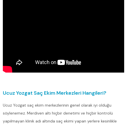
Ucuz Yozgat Saç Ekim Merkezleri Hangileri?
Ucuz Yozgat saç ekim merkezlerinin genel olarak iyi olduğu
söylenemez. Merdiven altı hiçbir denetimi ve hiçbir kontrolü
yapılmayan klinik adı altında saç ekimi yapan yerlere kesinlikle