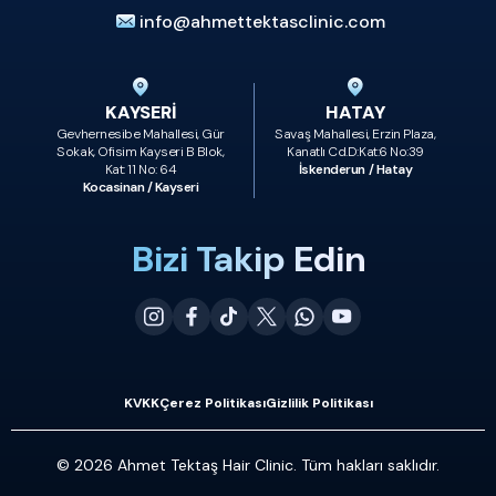
info@ahmettektasclinic.com
KAYSERİ
HATAY
Gevhernesibe Mahallesi, Gür
Savaş Mahallesi, Erzin Plaza,
Sokak, Ofisim Kayseri B Blok,
Kanatlı Cd.D:Kat:6 No:39
Kat: 11 No: 64
İskenderun / Hatay
Kocasinan / Kayseri
Bizi Takip Edin
KVKK
Çerez Politikası
Gizlilik Politikası
© 2026 Ahmet Tektaş Hair Clinic. Tüm hakları saklıdır.