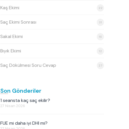
Kaş Ekimi
22
Saç Ekimi Sonrası
31
Sakal Ekimi
16
Bıyık Ekimi
12
Saç Dökülmesi Soru Cevap
27
Son Gönderiler
1 seansta kaç saç ekilir?
27 Nisan 2026
FUE mi daha iyi DHI mi?
27 Nisan 2026