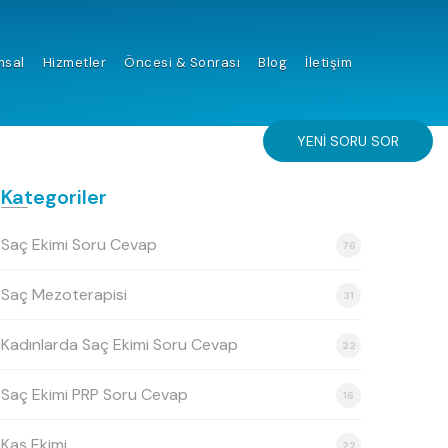
msal
Hizmetler
Öncesi & Sonrası
Blog
İletişim
YENI SORU SOR
Kategoriler
Saç Ekimi Soru Cevap
76
Saç Mezoterapisi
31
Kadınlarda Saç Ekimi Soru Cevap
22
Saç Ekimi PRP Soru Cevap
16
Kaş Ekimi
22