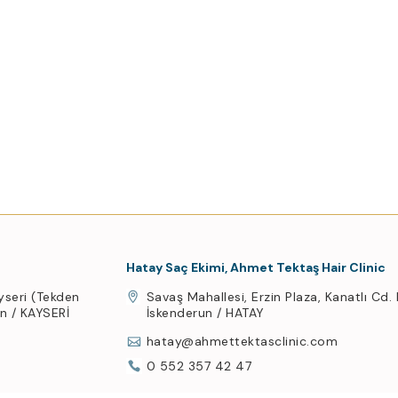
Hatay Saç Ekimi, Ahmet Tektaş Hair Clinic
yseri (Tekden
Savaş Mahallesi, Erzin Plaza, Kanatlı Cd.
an / KAYSERİ
İskenderun / HATAY
hatay@ahmettektasclinic.com
0 552 357 42 47