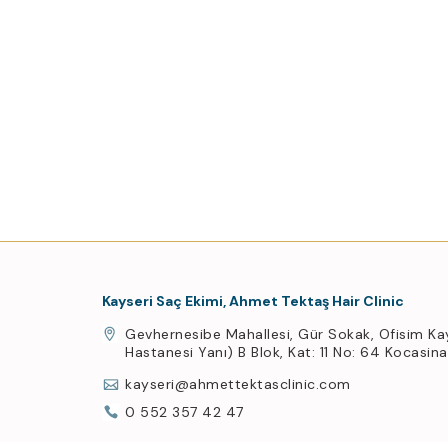
Kayseri Saç Ekimi, Ahmet Tektaş Hair Clinic
Gevhernesibe Mahallesi, Gür Sokak, Ofisim Ka
Hastanesi Yanı) B Blok, Kat: 11 No: 64 Kocasin
kayseri@ahmettektasclinic.com
0 552 357 42 47