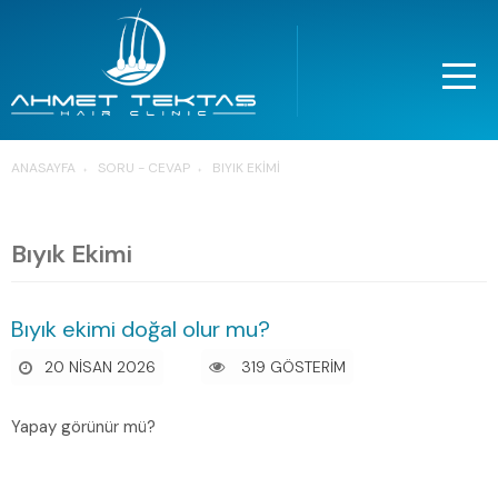
ANASAYFA
SORU - CEVAP
BIYIK EKIMI
Bıyık Ekimi
Bıyık ekimi doğal olur mu?
20 NISAN 2026
319 GÖSTERİM
Yapay görünür mü?