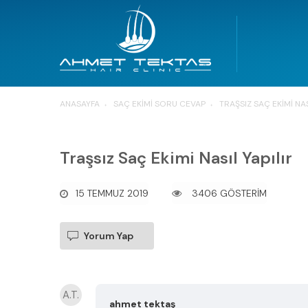
ANASAYFA
SAÇ EKIMI SORU CEVAP
TRAŞSIZ SAÇ EKIMI NAS
Traşsız Saç Ekimi Nasıl Yapılır
15 TEMMUZ 2019
3406 GÖSTERİM
Yorum Yap
A.T.
ahmet tektaş