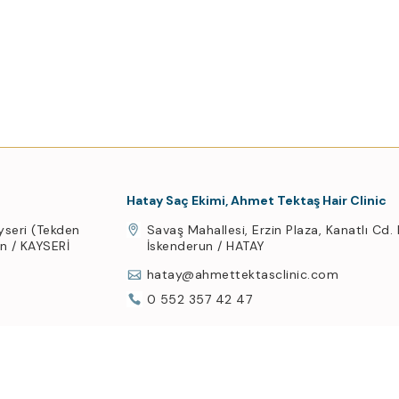
Hatay Saç Ekimi, Ahmet Tektaş Hair Clinic
yseri (Tekden
Savaş Mahallesi, Erzin Plaza, Kanatlı Cd.
an / KAYSERİ
İskenderun / HATAY
hatay@ahmettektasclinic.com
0 552 357 42 47