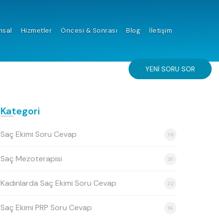
msal
Hizmetler
Öncesi & Sonrası
Blog
İletişim
YENI SORU SOR
Kategori
Saç Ekimi Soru Cevap
76
Saç Mezoterapisi
31
Kadınlarda Saç Ekimi Soru Cevap
22
Saç Ekimi PRP Soru Cevap
16