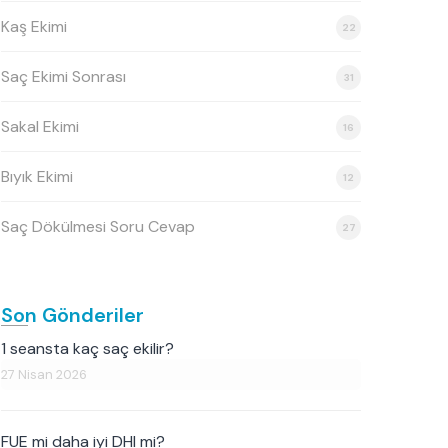
Kaş Ekimi
22
Saç Ekimi Sonrası
31
Sakal Ekimi
16
Bıyık Ekimi
12
Saç Dökülmesi Soru Cevap
27
Son Gönderiler
1 seansta kaç saç ekilir?
27 Nisan 2026
FUE mi daha iyi DHI mi?