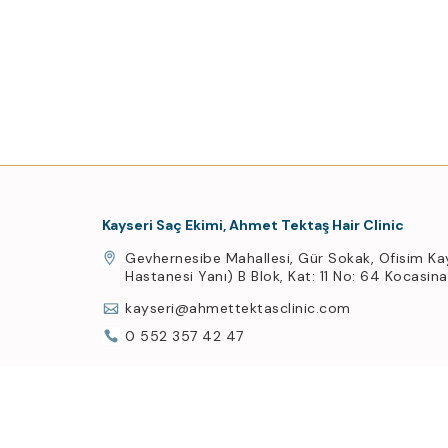
Kayseri Saç Ekimi, Ahmet Tektaş Hair Clinic
Gevhernesibe Mahallesi, Gür Sokak, Ofisim Ka
Hastanesi Yanı) B Blok, Kat: 11 No: 64 Kocasin
kayseri@ahmettektasclinic.com
0 552 357 42 47
Üye Ol, Haberin Olsun