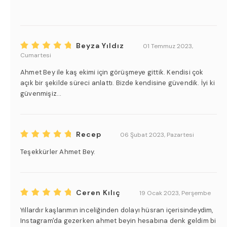
Beyza Yıldız
01 Temmuz 2023,
Cumartesi
Ahmet Bey ile kaş ekimi için görüşmeye gittik. Kendisi çok
açık bir şekilde süreci anlattı. Bizde kendisine güvendik. İyi ki
güvenmişiz...
Recep
06 Şubat 2023, Pazartesi
Teşekkürler Ahmet Bey.
Ceren Kılıç
19 Ocak 2023, Perşembe
Yıllardır kaşlarımın inceliğinden dolayı hüsran içerisindeydim,
Instagram'da gezerken ahmet beyin hesabına denk geldim bi