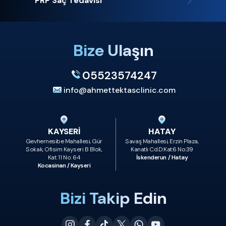
PRP Saç Tedavisi
Bize Ulaşın
05523574247
info@ahmettektasclinic.com
KAYSERİ
HATAY
Gevhernesibe Mahallesi, Gür
Savaş Mahallesi, Erzin Plaza,
Sokak, Ofisim Kayseri B Blok,
Kanatlı Cd.D:Kat:6 No:39
Kat: 11 No: 64
İskenderun / Hatay
Kocasinan / Kayseri
Bizi Takip Edin