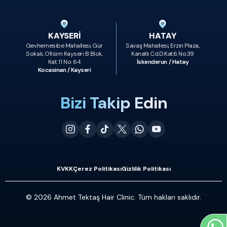
KAYSERİ
HATAY
Gevhernesibe Mahallesi, Gür
Savaş Mahallesi, Erzin Plaza,
Sokak, Ofisim Kayseri B Blok,
Kanatlı Cd.D:Kat:6 No:39
Kat: 11 No: 64
İskenderun / Hatay
Kocasinan / Kayseri
Bizi Takip Edin
KVKK
Çerez Politikası
Gizlilik Politikası
© 2026 Ahmet Tektaş Hair Clinic. Tüm hakları saklıdır.