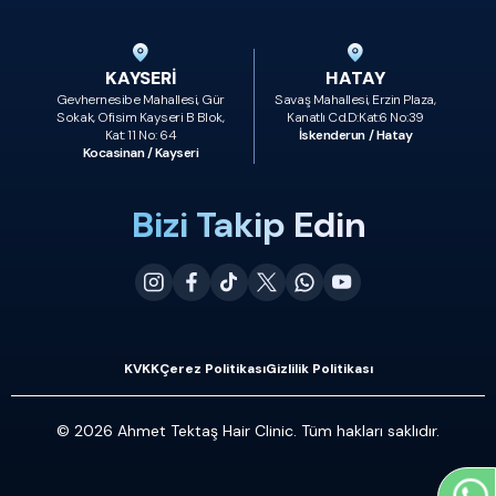
KAYSERİ
HATAY
Gevhernesibe Mahallesi, Gür
Savaş Mahallesi, Erzin Plaza,
Sokak, Ofisim Kayseri B Blok,
Kanatlı Cd.D:Kat:6 No:39
Kat: 11 No: 64
İskenderun / Hatay
Kocasinan / Kayseri
Bizi Takip Edin
KVKK
Çerez Politikası
Gizlilik Politikası
© 2026 Ahmet Tektaş Hair Clinic. Tüm hakları saklıdır.