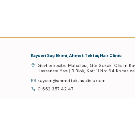
Kayseri Saç Ekimi, Ahmet Tektaş Hair Clinic
Gevhernesibe Mahallesi, Gür Sokak, Ofisim Ka
Hastanesi Yanı) B Blok, Kat: 11 No: 64 Kocasin
kayseri@ahmettektasclinic.com
0 552 357 42 47
Üye Ol, Haberin Olsun