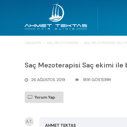
ANASAYFA
SAÇ MEZOTERAPISI
SAÇ MEZOTERAPISI SAÇ EKI
Saç Mezoterapisi Saç ekimi ile b
26 AĞUSTOS 2019
1891 GÖSTERİM
Yorum Yap
A.T.
AHMET TEKTAŞ