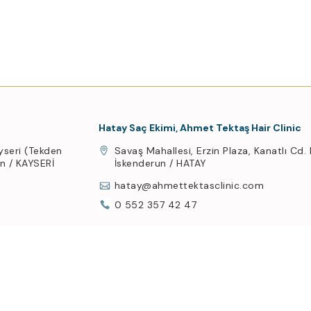
Hatay Saç Ekimi, Ahmet Tektaş Hair Clinic
yseri (Tekden
Savaş Mahallesi, Erzin Plaza, Kanatlı Cd.
an / KAYSERİ
İskenderun / HATAY
hatay@ahmettektasclinic.com
0 552 357 42 47