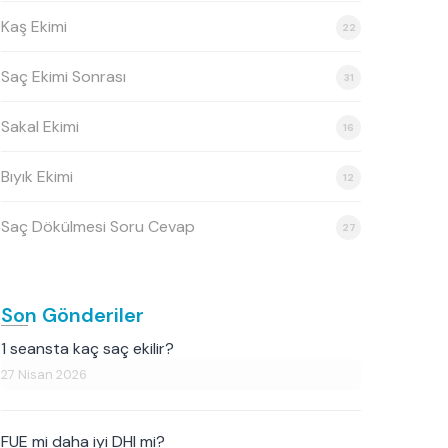
Kaş Ekimi
22
Saç Ekimi Sonrası
31
Sakal Ekimi
16
Bıyık Ekimi
12
Saç Dökülmesi Soru Cevap
27
Son Gönderiler
1 seansta kaç saç ekilir?
27 Nisan 2026
FUE mi daha iyi DHI mi?