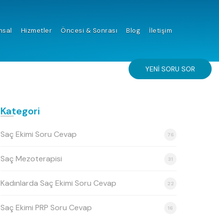
msal
Hizmetler
Öncesi & Sonrası
Blog
İletişim
YENI SORU SOR
Kategori
Saç Ekimi Soru Cevap
76
Saç Mezoterapisi
31
Kadınlarda Saç Ekimi Soru Cevap
22
Saç Ekimi PRP Soru Cevap
16