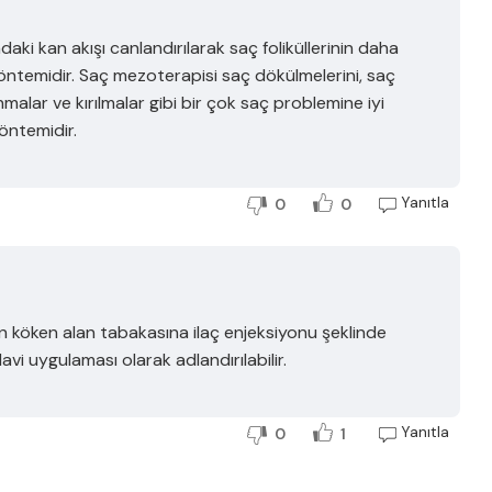
aki kan akışı canlandırılarak saç foliküllerinin daha
öntemidir. Saç mezoterapisi saç dökülmelerini, saç
nmalar ve kırılmalar gibi bir çok saç problemine iyi
yöntemidir.
Yanıtla
0
0
 köken alan tabakasına ilaç enjeksiyonu şeklinde
vi uygulaması olarak adlandırılabilir.
Yanıtla
0
1