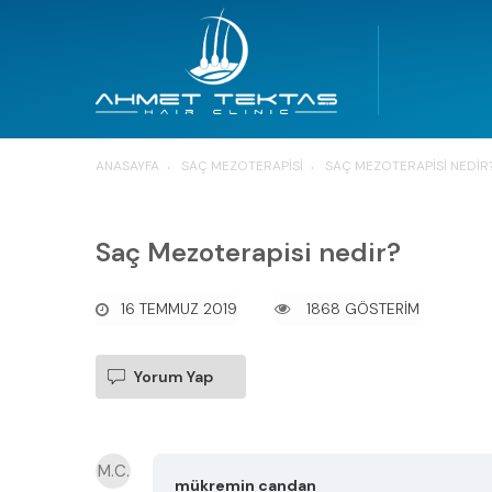
ANASAYFA
SAÇ MEZOTERAPISI
SAÇ MEZOTERAPISI NEDIR
Saç Mezoterapisi nedir?
16 TEMMUZ 2019
1868 GÖSTERİM
Yorum Yap
M.C.
mükremin candan