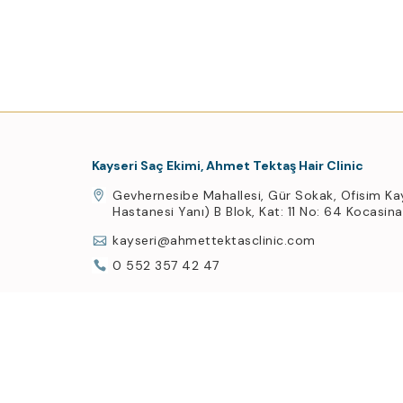
Kayseri Saç Ekimi, Ahmet Tektaş Hair Clinic
Gevhernesibe Mahallesi, Gür Sokak, Ofisim Ka
Hastanesi Yanı) B Blok, Kat: 11 No: 64 Kocasin
kayseri@ahmettektasclinic.com
0 552 357 42 47
Üye Ol, Haberin Olsun