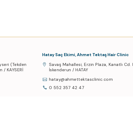
Hatay Saç Ekimi, Ahmet Tektaş Hair Clinic
yseri (Tekden
Savaş Mahallesi, Erzin Plaza, Kanatlı Cd.
an / KAYSERİ
İskenderun / HATAY
hatay@ahmettektasclinic.com
0 552 357 42 47