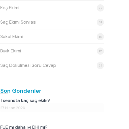
Kaş Ekimi
22
Saç Ekimi Sonrası
31
Sakal Ekimi
16
Bıyık Ekimi
12
Saç Dökülmesi Soru Cevap
27
Son Gönderiler
1 seansta kaç saç ekilir?
27 Nisan 2026
FUE mi daha iyi DHI mi?