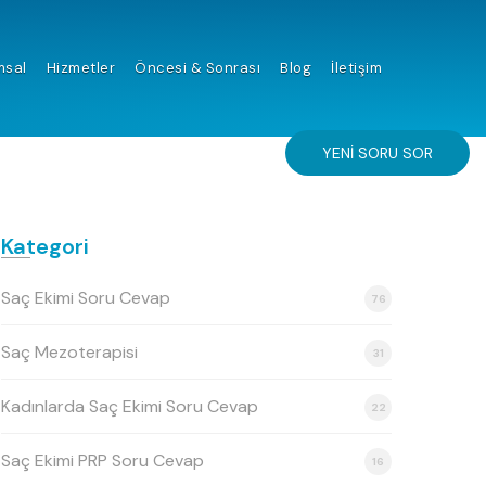
msal
Hizmetler
Öncesi & Sonrası
Blog
İletişim
YENI SORU SOR
Kategori
Saç Ekimi Soru Cevap
76
Saç Mezoterapisi
31
Kadınlarda Saç Ekimi Soru Cevap
22
Saç Ekimi PRP Soru Cevap
16