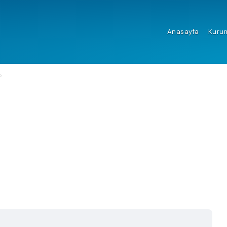
Anasayfa
Kuru
?