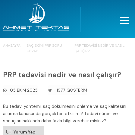
ANASAYFA
SAÇ EKIMI PRP SORU
PRP TEDAVISI NEDIR VE NASIL
CEVAP
ÇALIŞIR?
PRP tedavisi nedir ve nasıl çalışır?
03 EKIM 2023
1977 GÖSTERİM
Bu tedavi yöntemi, saç dökülmesini önleme ve saç kalitesini
artırma konusunda gerçekten etkili mi? Tedavi süresi ve
sonuçları hakkında daha fazla bilgi verebilir misiniz?
Yorum Yap