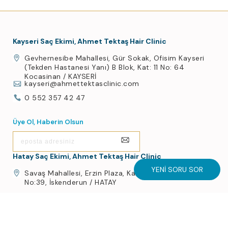
Kayseri Saç Ekimi, Ahmet Tektaş Hair Clinic
Gevhernesibe Mahallesi, Gür Sokak, Ofisim Kayseri
(Tekden Hastanesi Yanı) B Blok, Kat: 11 No: 64
Kocasinan / KAYSERİ
kayseri@ahmettektasclinic.com
0 552 357 42 47
Üye Ol, Haberin Olsun
Hatay Saç Ekimi, Ahmet Tektaş Hair Clinic
YENI SORU SOR
Savaş Mahallesi, Erzin Plaza, Kanatlı Cd. D:Kat:6
No:39, İskenderun / HATAY
hatay@ahmettektasclinic.com
0 552 357 42 47
Gizlilik Politikası