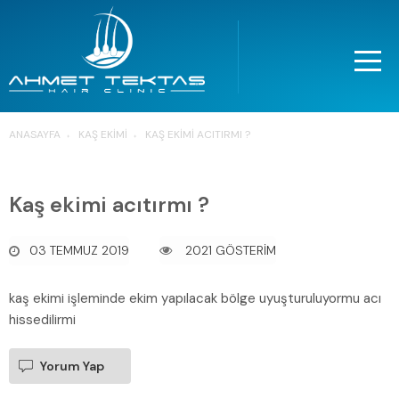
ANASAYFA
KAŞ EKIMI
KAŞ EKIMI ACITIRMI ?
Kaş ekimi acıtırmı ?
03 TEMMUZ 2019
2021 GÖSTERİM
kaş ekimi işleminde ekim yapılacak bölge uyuşturuluyormu acı
hissedilirmi
Yorum Yap