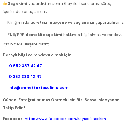
Saç ekimi
yaptırdıktan sonra 6 ay ile 1 sene arası süreç
içerisinde sonuç alırsınız.
Kliniğimizde
ücretsiz muayene ve saç analizi
yaptırabilirsiniz.
FUE/PRP destekli saç ekimi
hakkında bilgi almak ve randevu
için bizlere ulaşabilirsiniz;
Detaylı bilgi ve randevu almak için:
0 552 357 42 47
0 352 333 42 47
info@ahmettektasclinic.com
Güncel Fotoğraflarımızı Görmek İçin Bizi Sosyal Medyadan
Takip Edin!
Facebook:
https://www.facebook.com/kayserisacekim