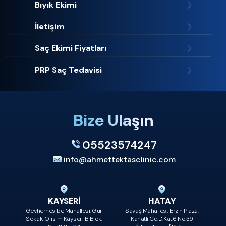
Bıyık Ekimi
İletişim
Saç Ekimi Fiyatları
PRP Saç Tedavisi
Bize Ulaşın
05523574247
info@ahmettektasclinic.com
KAYSERİ
HATAY
Gevhernesibe Mahallesi, Gür
Savaş Mahallesi, Erzin Plaza,
Sokak, Ofisim Kayseri B Blok,
Kanatlı Cd.D:Kat:6 No:39