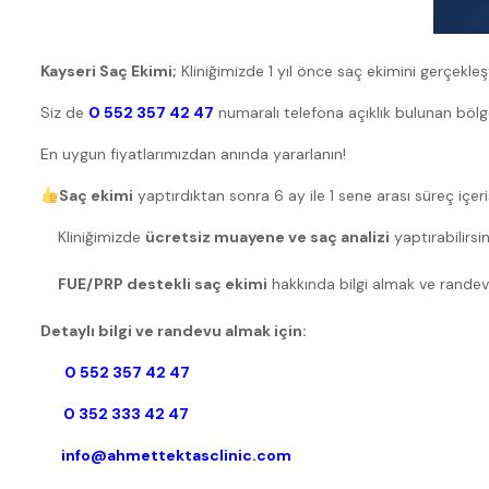
Kayseri Saç Ekimi;
Kliniğimizde 1 yıl önce saç ekimini gerçekle
Siz de
0 552 357 42 47
numaralı telefona açıklık bulunan bölg
En uygun fiyatlarımızdan anında yararlanın!
Saç ekimi
yaptırdıktan sonra 6 ay ile 1 sene arası süreç içeri
Kliniğimizde
ücretsiz muayene ve saç analizi
yaptırabilirsin
FUE/PRP destekli saç ekimi
hakkında bilgi almak ve randevu 
Detaylı bilgi ve randevu almak için:
0 552 357 42 47
0 352 333 42 47
info@ahmettektasclinic.com