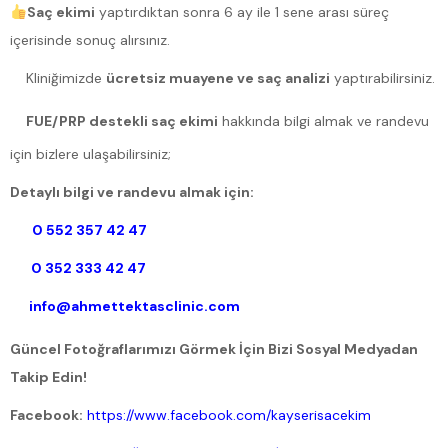
Saç ekimi
yaptırdıktan sonra 6 ay ile 1 sene arası süreç
içerisinde sonuç alırsınız.
Kliniğimizde
ücretsiz muayene ve saç analizi
yaptırabilirsiniz.
FUE/PRP destekli saç ekimi
hakkında bilgi almak ve randevu
için bizlere ulaşabilirsiniz;
Detaylı bilgi ve randevu almak için:
0 552 357 42 47
0 352 333 42 47
info@ahmettektasclinic.com
Güncel Fotoğraflarımızı Görmek İçin Bizi Sosyal Medyadan
Takip Edin!
Facebook:
https://www.facebook.com/kayserisacekim