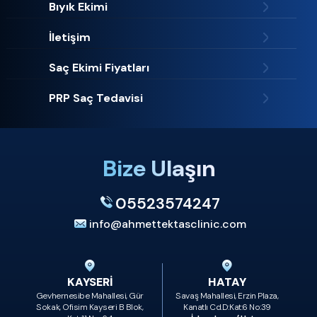
Bıyık Ekimi
İletişim
Saç Ekimi Fiyatları
PRP Saç Tedavisi
Bize Ulaşın
05523574247
info@ahmettektasclinic.com
KAYSERİ
HATAY
Gevhernesibe Mahallesi, Gür
Savaş Mahallesi, Erzin Plaza,
Sokak, Ofisim Kayseri B Blok,
Kanatlı Cd.D:Kat:6 No:39