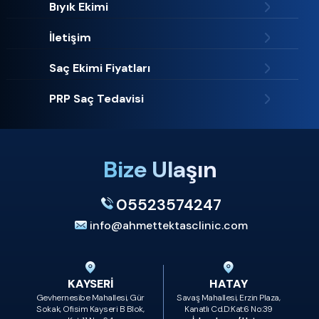
Bıyık Ekimi
İletişim
Saç Ekimi Fiyatları
PRP Saç Tedavisi
Bize Ulaşın
05523574247
info@ahmettektasclinic.com
KAYSERİ
HATAY
Gevhernesibe Mahallesi, Gür
Savaş Mahallesi, Erzin Plaza,
Sokak, Ofisim Kayseri B Blok,
Kanatlı Cd.D:Kat:6 No:39