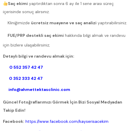
Saç ekimi
yaptırdıktan sonra 6 ay ile 1 sene arası süreç
içerisinde sonuç alırsınız.
Kliniğimizde
ücretsiz muayene ve saç analizi
yaptırabilirsiniz.
FUE/PRP destekli saç ekimi
hakkında bilgi almak ve randevu
için bizlere ulaşabilirsiniz;
Detaylı bilgi ve randevu almak için:
0 552 357 42 47
0 352 333 42 47
info@ahmettektasclinic.com
Güncel Fotoğraflarımızı Görmek İçin Bizi Sosyal Medyadan
Takip Edin!
Facebook:
https://www.facebook.com/kayserisacekim