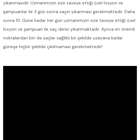
yıkanmasıdır. Uzmanımızın size tavsiye ettiği özel losyon ve
şampuanlar ile 3 gün sonra saçın yıkanması gerekmektedir. Daha
sonra 10. Güne kadar her gün uzmanımızın size tavsiye ettiği özel
losyon ve şampuan ile saç derisi yıkanmaktadır. Ayrıca en önemli
noktalardan biri de saçlar sağlıklı bir şekilde uzayana kadar
güneşe hiçbir şekilde çıkılmaması gerekmektedir!