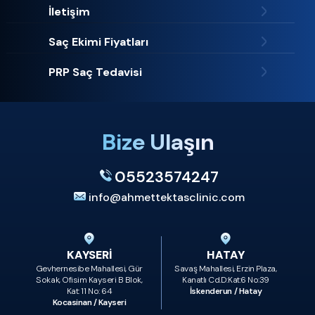
İletişim
Saç Ekimi Fiyatları
PRP Saç Tedavisi
Bize Ulaşın
05523574247
info@ahmettektasclinic.com
KAYSERİ
HATAY
Gevhernesibe Mahallesi, Gür
Savaş Mahallesi, Erzin Plaza,
Sokak, Ofisim Kayseri B Blok,
Kanatlı Cd.D:Kat:6 No:39
Kat: 11 No: 64
İskenderun / Hatay
Kocasinan / Kayseri