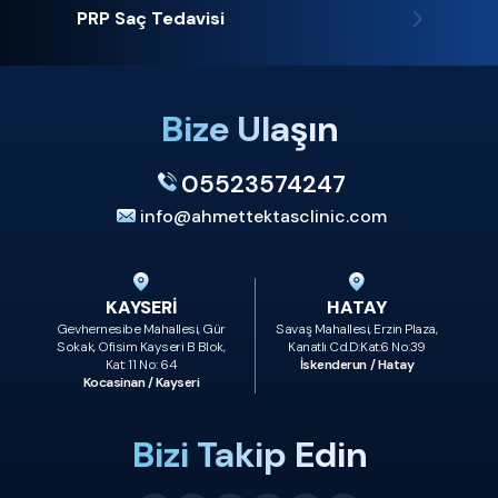
PRP Saç Tedavisi
Bize Ulaşın
05523574247
info@ahmettektasclinic.com
KAYSERİ
HATAY
Gevhernesibe Mahallesi, Gür
Savaş Mahallesi, Erzin Plaza,
Sokak, Ofisim Kayseri B Blok,
Kanatlı Cd.D:Kat:6 No:39
Kat: 11 No: 64
İskenderun / Hatay
Kocasinan / Kayseri
Bizi Takip Edin